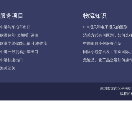
服务项目
物流知识
中港吨车拖车出口
EDI报关和电子报关的区别
欧洲储能电池到门运输
清关方式有何区别，如何选择
欧洲专线储能运输-七彩物流
中国邮政小包服务介绍
中港一般贸易拼车出口
国际小包怎么发：邮寄国际
中港快递出口
危险品、化工品空运如何操作
海关清关
深圳市龙岗区平湖街
版权所